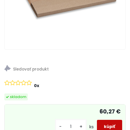
0x
skladom
60,27 €
-
+
ks