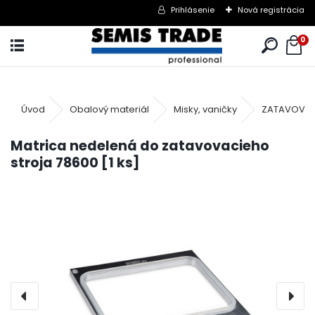
Prihlásenie
Nová registrácia
0
Úvod
Obalový materiál
Misky, vaničky
ZATAVOVAC
Matrica nedelená do zatavovacieho
stroja 78600 [1 ks]