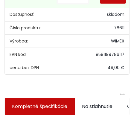
Dostupnosť:
skladom
Číslo produktu:
78611
Výrobca:
WIMEX
EAN kód:
8591199786117
49,00 €
Kompletné špecifikácie
Na stiahnutie
Od